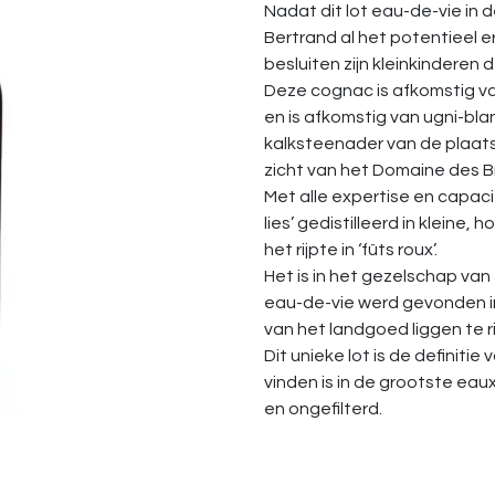
Nadat dit lot eau-de-vie in 
Bertrand al het potentieel er
besluiten zijn kleinkinderen 
Deze cognac is afkomstig v
en is afkomstig van ugni-bla
kalksteenader van de plaats 
zicht van het Domaine des B
Met alle expertise en capaci
lies’ gedistilleerd in kleine
het rijpte in ‘fûts roux’.
Het is in het gezelschap va
eau-de-vie werd gevonden i
van het landgoed liggen te ri
Dit unieke lot is de definiti
vinden is in de grootste ea
en ongefilterd.