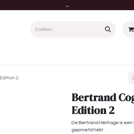
...
menten
Nieuws
Over ons
Contact
Edition 2
Bertrand Co
Edition 2
De Bertrand Héritage is een 
geproefd heb!