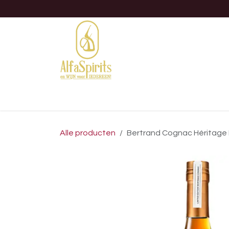
OVERSLAAN NAAR INHOUD
Home
Shop
B2B
Evene
Alle producten
Bertrand Cognac Héritage 