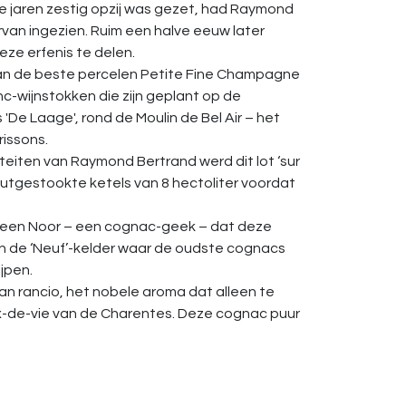
de jaren zestig opzij was gezet, had Raymond
van ingezien. Ruim een ​​halve eeuw later
deze erfenis te delen.
an de beste percelen Petite Fine Champagne
nc-wijnstokken die zijn geplant op de
'De Laage', rond de Moulin de Bel Air – het
rissons.
teiten van Raymond Bertrand werd dit lot ‘sur
, houtgestookte ketels van 8 hectoliter voordat
n een Noor – een cognac-geek – dat deze
n de ‘Neuf’-kelder waar de oudste cognacs
jpen.
e van rancio, het nobele aroma dat alleen te
ux-de-vie van de Charentes. Deze cognac puur