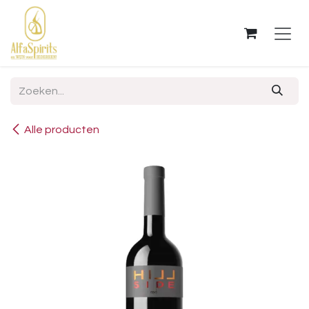
OVERSLAAN NAAR INHOUD
Alle producten