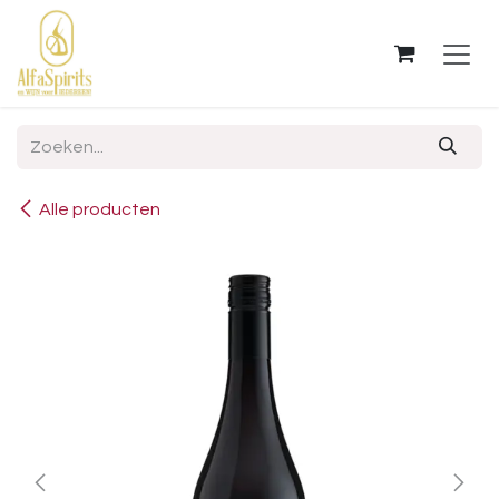
OVERSLAAN NAAR INHOUD
Alle producten