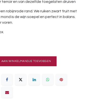
 terroir en van dezelfde toegelaten druiven
een robijnrode rand. We ruiken zwart fruit met
e mond is de wijn soepel en perfect in balans.
r voren.
ox.
AAN WINKELMANDJE TOEVOEGEN