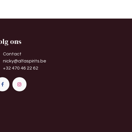
olg ons
Contact
nicky@alfaspirits.be
+32 470 46 22 62