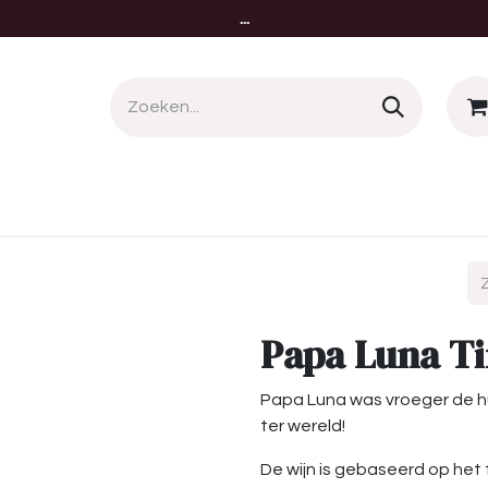
...
menten
Nieuws
Over ons
Contact
Papa Luna Ti
Papa Luna was vroeger de huis
ter wereld!
De wijn is gebaseerd op het