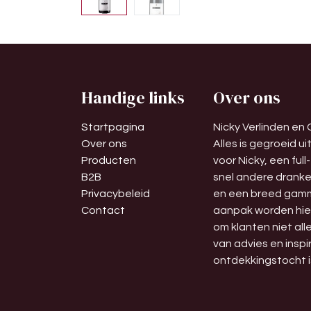
Handige links
Over ons
Startpagina
Nicky Verlinden en G
Over ons
Alles is gegroeid u
Producten
voor Nicky, een ful
B2B
snel andere dranken
Privacybeleid
en een breed gamma
Contact
aanpak worden hier 
om klanten niet al
van advies en insp
ontdekkingstocht i