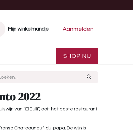
Aanmelden
Mijn winkelmandje
Vakantiehuis
Drankenbuffet
SHOP NU
nto 2022
wijn van “El Bulli”, ooit het beste restaurant
 franse Chateauneuf-du-papa. De wijn is