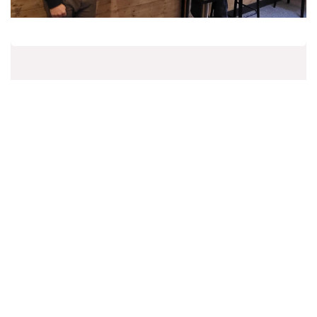
Artikel: Gazet Van Antwerpen
07/04/2022
Hemiksemnaar laat mega proeverij Cognac en
Pineau rijkelijk vloeien op Emabb-site